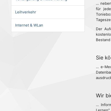
... neb
für jed
Leihverkehr
Toniebo
Tagesze
Internet & WLan
Der Auf
kostenl
Bestand
Sie kö
... e-M
Datenba
ausdruck
Wir bi
... Inf
Lernen",