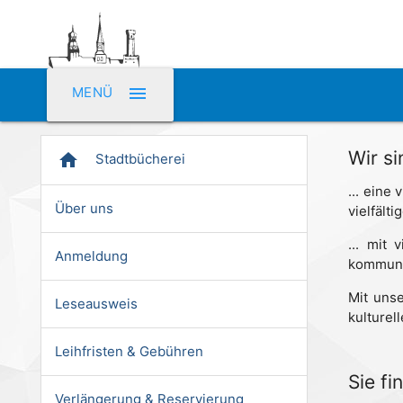
menu
MENÜ
Wir si
home
Stadtbücherei
... eine
Über uns
vielfält
... mit 
Anmeldung
kommunal
Mit uns
Leseausweis
kulturel
Leihfristen & Gebühren
Sie fi
Verlängerung & Reservierung