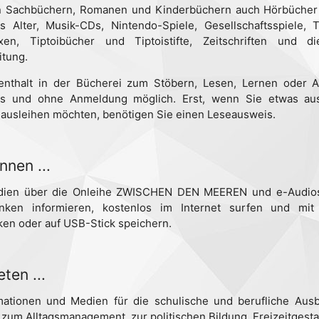
en Sachbüchern, Romanen und Kinderbüchern auch Hörbüche
es Alter, Musik-CDs, Nintendo-Spiele, Gesellschaftsspiele, 
xen, Tiptoibücher und Tiptoistifte, Zeitschriften und di
itung.
enthalt in der Bücherei zum Stöbern, Lesen, Lernen oder Ar
os und ohne Anmeldung möglich. Erst, wenn Sie etwas a
 ausleihen möchten, benötigen Sie einen Leseausweis.
nnen ...
edien über die Onleihe ZWISCHEN DEN MEEREN und e-Audios 
nken informieren, kostenlos im Internet surfen und mit
en oder auf USB-Stick speichern.
eten ...
ormationen und Medien für die schulische und berufliche Aus
 zum Alltagsmanagement, zur politischen Bildung, Freizeitgest