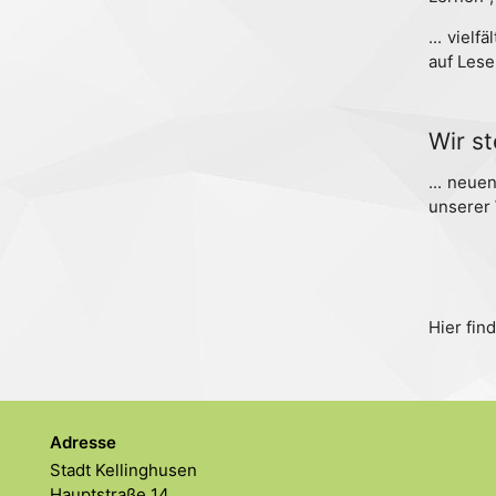
... viel
auf Lese
Wir st
... neue
unserer 
Hier fin
Adresse
Stadt Kellinghusen
Hauptstraße 14