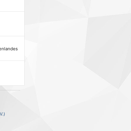
uenlandes
V.)