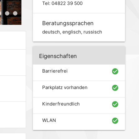
Tel: 04822 39 500
Beratungssprachen
deutsch, englisch, russisch
Eigenschaften
check_circle
Barrierefrei
check_circle
Parkplatz vorhanden
check_circle
Kinderfreundlich
check_circle
WLAN