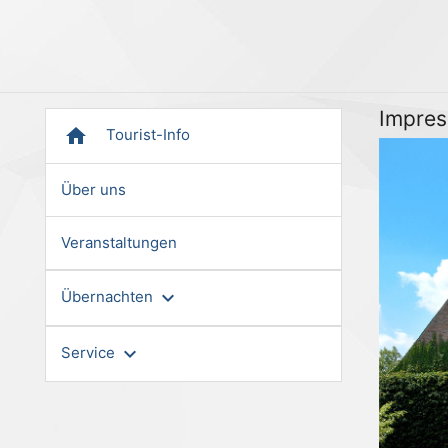
Impres
home
Tourist-Info
Über uns
Veranstaltungen
expand_more
Übernachten
expand_more
Service