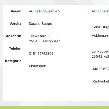
Verein
AC Kellinghusen e.V.
ADFC Kell
Vorsitz
Sascha Suppe
Heinz-Jür
Heideman
Anschrift
Teewesalle 3
25548 Kellinghusen
Telefon
Lohkoppel
0151 12742326
25548 Kel
Kategorie
Motorsport
04822 68
Radverke