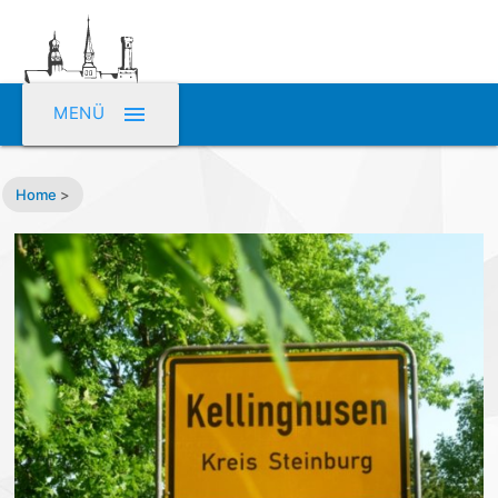
menu
MENÜ
Home
>