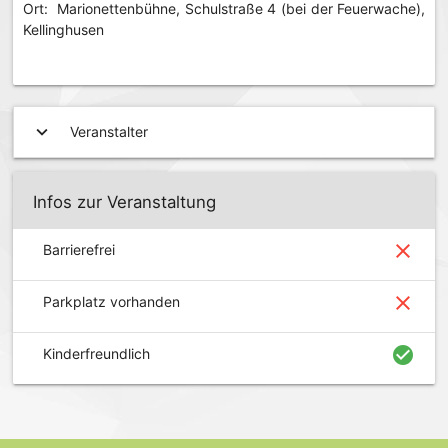
Ort: Marionettenbühne, Schulstraße 4 (bei der Feuerwache),
Kellinghusen
expand_more
Veranstalter
Infos zur Veranstaltung
close
Barrierefrei
close
Parkplatz vorhanden
check_circle
Kinderfreundlich