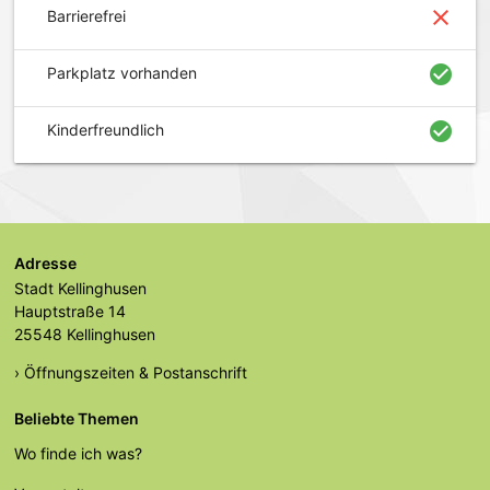
close
Barrierefrei
check_circle
Parkplatz vorhanden
check_circle
Kinderfreundlich
Adresse
Stadt Kellinghusen
Hauptstraße 14
25548 Kellinghusen
› Öffnungszeiten & Postanschrift
Beliebte Themen
Wo finde ich was?