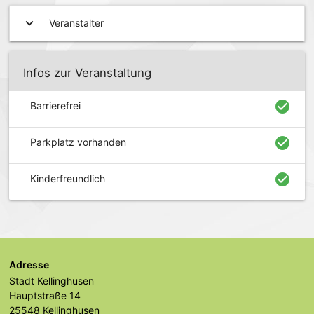
expand_more
Veranstalter
Infos zur Veranstaltung
check_circle
Barrierefrei
check_circle
Parkplatz vorhanden
check_circle
Kinderfreundlich
Adresse
Stadt Kellinghusen
Hauptstraße 14
25548 Kellinghusen