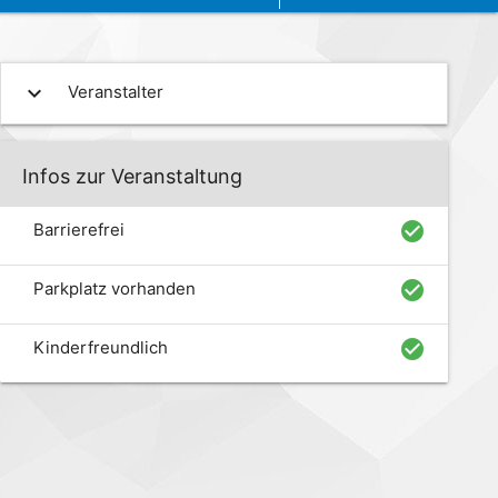
expand_more
Veranstalter
Infos zur Veranstaltung
check_circle
Barrierefrei
check_circle
Parkplatz vorhanden
check_circle
Kinderfreundlich